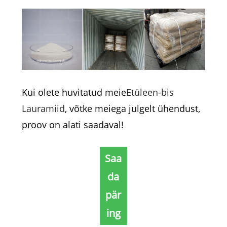
Kui olete huvitatud meie
Etüleen-bis
Lauramiid
, võtke meiega julgelt ühendust,
proov on alati saadaval!
Saa
da
pär
ing