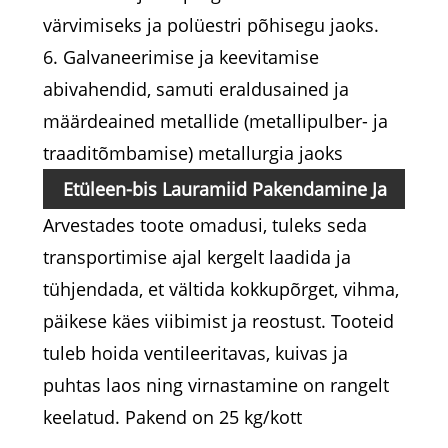
värvimiseks ja polüestri põhisegu jaoks.
6. Galvaneerimise ja keevitamise
abivahendid, samuti eraldusained ja
määrdeained metallide (metallipulber- ja
traaditõmbamise) metallurgia jaoks
Etüleen-bis Lauramiid
Pakendamine Ja
Arvestades toote omadusi, tuleks seda
Transport
transportimise ajal kergelt laadida ja
tühjendada, et vältida kokkupõrget, vihma,
päikese käes viibimist ja reostust. Tooteid
tuleb hoida ventileeritavas, kuivas ja
puhtas laos ning virnastamine on rangelt
keelatud. Pakend on 25 kg/kott