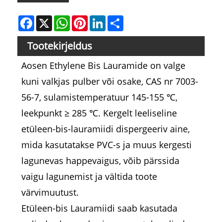
Facebook
X
WhatsApp
Pinterest
LinkedIn
Share
Tootekirjeldus
Aosen Ethylene Bis Lauramide on valge
kuni valkjas pulber või osake, CAS nr 7003-
56-7, sulamistemperatuur 145-155 ℃,
leekpunkt ≥ 285 ℃. Kergelt leeliseline
etüleen-bis-lauramiidi dispergeeriv aine,
mida kasutatakse PVC-s ja muus kergesti
lagunevas happevaigus, võib pärssida
vaigu lagunemist ja vältida toote
värvimuutust.
Etüleen-bis Lauramiidi saab kasutada