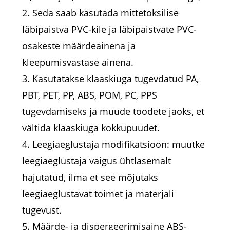
2. Seda saab kasutada mittetoksilise
läbipaistva PVC-kile ja läbipaistvate PVC-
osakeste määrdeainena ja
kleepumisvastase ainena.
3. Kasutatakse klaaskiuga tugevdatud PA,
PBT, PET, PP, ABS, POM, PC, PPS
tugevdamiseks ja muude toodete jaoks, et
vältida klaaskiuga kokkupuudet.
4. Leegiaeglustaja modifikatsioon: muutke
leegiaeglustaja vaigus ühtlasemalt
hajutatud, ilma et see mõjutaks
leegiaeglustavat toimet ja materjali
tugevust.
5. Määrde- ja dispergeerimisaine ABS-