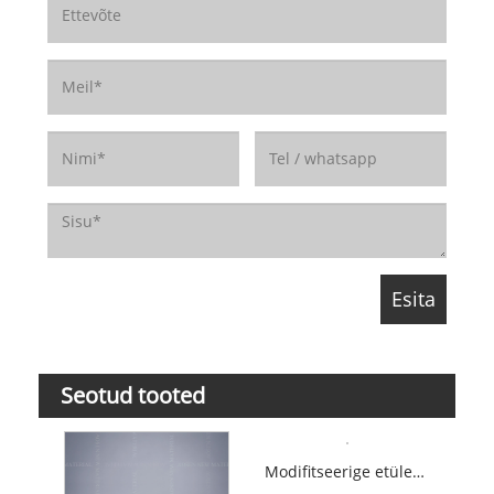
Seotud tooted
Modifitseerige etüleen-bisstearamiidi