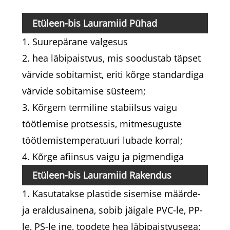
Kao
Etüleen-bis Lauramiid
Pühad
1. Suurepärane valgesus
2. hea läbipaistvus, mis soodustab täpset
värvide sobitamist, eriti kõrge standardiga
värvide sobitamise süsteem;
3. Kõrgem termiline stabiilsus vaigu
töötlemise protsessis, mitmesuguste
töötlemistemperatuuri lubade korral;
4. Kõrge afiinsus vaigu ja pigmendiga
Etüleen-bis Lauramiid
Rakendus
1. Kasutatakse plastide sisemise määrde-
ja eraldusainena, sobib jäigale PVC-le, PP-
le, PS-le jne, toodete hea läbipaistvusega;