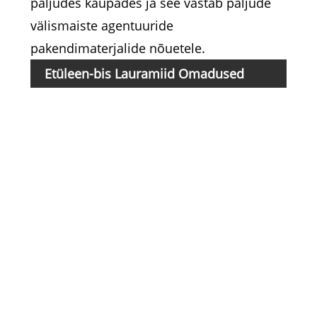
paljudes kaupades ja see vastab paljude
välismaiste agentuuride
pakendimaterjalide nõuetele.
Etüleen-bis Lauramiid
Omadused
Üks
Väl
Hap
Ami
kog
Esi
sul