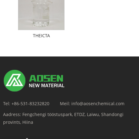
THEICTA
Tel:
+86-531-83232820
Meil:
info@aosenchemical.com
Aadress:
Fengchengi tööstuspark, ETDZ, Laiwu, Shandongi
provints, Hiina