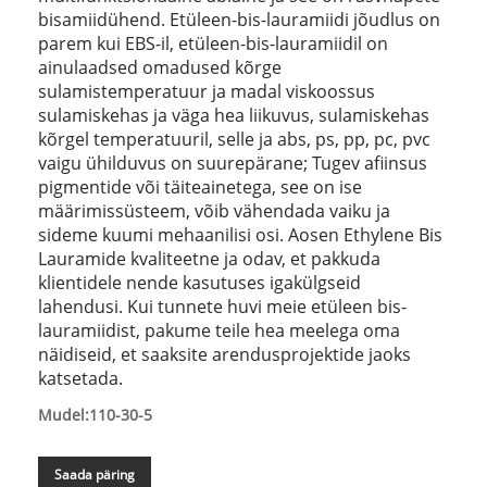
bisamiidühend. Etüleen-bis-lauramiidi jõudlus on
parem kui EBS-il, etüleen-bis-lauramiidil on
ainulaadsed omadused kõrge
sulamistemperatuur ja madal viskoossus
sulamiskehas ja väga hea liikuvus, sulamiskehas
kõrgel temperatuuril, selle ja abs, ps, pp, pc, pvc
vaigu ühilduvus on suurepärane; Tugev afiinsus
pigmentide või täiteainetega, see on ise
määrimissüsteem, võib vähendada vaiku ja
sideme kuumi mehaanilisi osi. Aosen Ethylene Bis
Lauramide kvaliteetne ja odav, et pakkuda
klientidele nende kasutuses igakülgseid
lahendusi. Kui tunnete huvi meie etüleen bis-
lauramiidist, pakume teile hea meelega oma
näidiseid, et saaksite arendusprojektide jaoks
katsetada.
Mudel:110-30-5
Saada päring