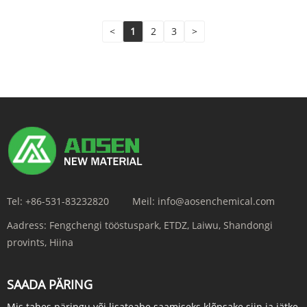
<
1
2
3
>
Tel:
+86-531-83232820
Meil:
info@aosenchemical.com
Aadress:
Fengchengi tööstuspark, ETDZ, Laiwu, Shandongi
provints, Hiina
SAADA PÄRING
Mis tahes päringu või lisateabe saamiseks klõpsake siin ja jätke