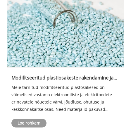
Modifitseeritud plastiosakeste rakendamine ja
omadused (3)
Meie tarnitud modifitseeritud plastosakesed on
võimelised vastama elektrooniliste ja elektritoodete
erinevatele nõuetele värvi, jõudluse, ohutuse ja
keskkonnakaitse osas. Need materjalid pakuvad
elektriseadmeid suurepäraste leegi aeglustavate
Loe rohkem
omaduste ja kõrge temperatuuriga vastupidavusega,