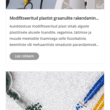
Modifitseeritud plastist graanulite rakendamine
ja omadused (1)
Autotööstuse modifitseeritud plast viitab algsele
plastilisele alusele lisandite, segamise, täitmise ja
muude meetodite lisamisega selle füüsikaliste,
keemiliste või mehaaniliste omaduste parandamiseks,
et kohtuda autotööstuses materiaalse jõudluse
Loe rohkem
erinõuete osas. Autoomandi suurenemisega
erinevates......