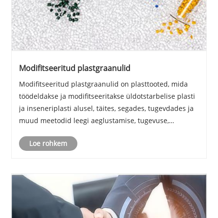
Modifitseeritud plastgraanulid
Modifitseeritud plastgraanulid on plasttooted, mida
töödeldakse ja modifitseeritakse üldotstarbelise plasti
ja inseneriplasti alusel, täites, segades, tugevdades ja
muud meetodid leegi aeglustamise, tugevuse,
löögikindluse, tugevuse ja muude aspektide
Loe rohkem
parandamiseks.