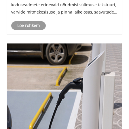
koduseadmete erinevaid nõudmisi välimuse tekstuuri,
värvide mitmekesisuse ja pinna läike osas, saavutades
samal ajal nii tervise ja ohutuse kui ka muud
Loe rohkem
erifunktsioonid.