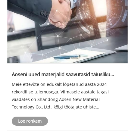
Aoseni uued materjalid saavutasid täiusliku
viimistluse 2024. aastal, jõudlus jõudis uutesse
Meie ettevõte on edukalt lõpetanud aasta 2024
kõrgustesse
rekordilise tulemusega. Viimasele aastale tagasi
vaadates on Shandong Aosen New Material
Technology Co., Ltd., kõigi töötajate ühiste
jõupingutuste ja partnerite tugeva toetusega nii
Loe rohkem
riigisiseselt kui ka rahvusvaheliselt, saavutanud
täiusliku järelduse 2......