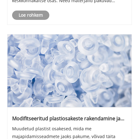
keskkonnakaitse osas. Need materjalid pakuvad
elektriseadmeid suurepäraste leegi aeglustavate
Loe rohkem
omaduste ja kõrge temperatuuriga vastupidavusega,
laienda......
Modifitseeritud plastiosakeste rakendamine ja
omadused (2)
Muudetud plastist osakesed, mida me
majapidamisseadmete jaoks pakume, võivad täita