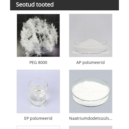
Seotud tooted
PEG 8000
AP polümeerid
EP polümeerid
Naatriumdodetsüülsulfaat