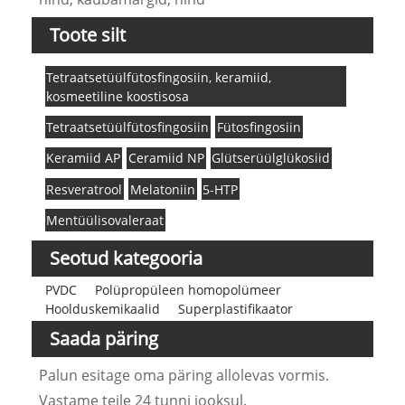
Toote silt
Tetraatsetüülfütosfingosiin, keramiid,
kosmeetiline koostisosa
Tetraatsetüülfütosfingosiin
Fütosfingosiin
Keramiid AP
Ceramiid NP
Glütserüülglükosiid
Resveratrool
Melatoniin
5-HTP
Mentüülisovaleraat
Seotud kategooria
PVDC
Polüpropüleen homopolümeer
Hoolduskemikaalid
Superplastifikaator
Saada päring
Palun esitage oma päring allolevas vormis.
Vastame teile 24 tunni jooksul.