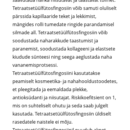
saavutada nahka niisutavat ja taastavat toimet.
Tetraatsetüülfütosfingosiin võib samuti oluliselt
pärssida kapillaaride teket ja lekkimist,
mängides rolli tumedate ringide parandamisel
silmade all. Tetraatsetüülfütosfingosiin võib
soodustada naharakkude taastumist ja
paranemist, soodustada kollageeni ja elastsete
kiudude sünteesi ning seega aeglustada naha
vananemisprotsessi.
Tetraatsetüülfütosfingosiini kasutatakse
peamiselt kosmeetika- ja nahahooldustoodetes,
et pleegitada ja eemaldada plekke,
antioksüdanti ja niisutajat. Riskikoefitsient on 1,
mis on suhteliselt ohutu ja seda saab julgelt
kasutada. Tetraatsetüülfütosfingosiin üldiselt
rasedatele naistele ei mõju.