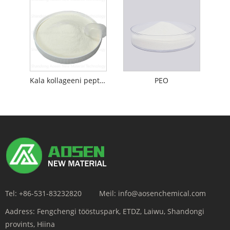
Kala kollageeni peptiidid
PEO
Tel:
+86-531-83232820
Meil:
info@aosenchemical.com
Aadress:
Fengchengi tööstuspark, ETDZ, Laiwu, Shandongi
provints, Hiina