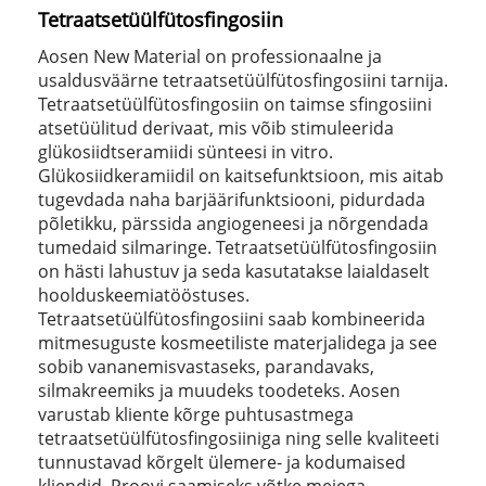
Tetraatsetüülfütosfingosiin
Aosen New Material on professionaalne ja
usaldusväärne tetraatsetüülfütosfingosiini tarnija.
Tetraatsetüülfütosfingosiin on taimse sfingosiini
atsetüülitud derivaat, mis võib stimuleerida
glükosiidtseramiidi sünteesi in vitro.
Glükosiidkeramiidil on kaitsefunktsioon, mis aitab
tugevdada naha barjäärifunktsiooni, pidurdada
põletikku, pärssida angiogeneesi ja nõrgendada
tumedaid silmaringe. Tetraatsetüülfütosfingosiin
on hästi lahustuv ja seda kasutatakse laialdaselt
hoolduskeemiatööstuses.
Tetraatsetüülfütosfingosiini saab kombineerida
mitmesuguste kosmeetiliste materjalidega ja see
sobib vananemisvastaseks, parandavaks,
silmakreemiks ja muudeks toodeteks. Aosen
varustab kliente kõrge puhtusastmega
tetraatsetüülfütosfingosiiniga ning selle kvaliteeti
tunnustavad kõrgelt ülemere- ja kodumaised
kliendid. Proovi saamiseks võtke meiega