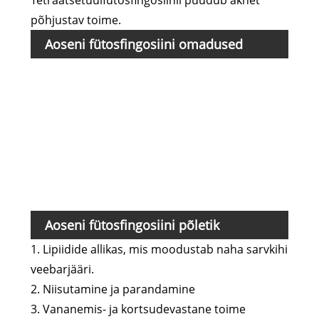
Tetraatsetüülfütosfingosiinil puudub aknet
põhjustav toime.
Aoseni fütosfingosiini omadused
Üks
Puh
Jääg
sütt
Niis
Rask
Aoseni fütosfingosiini põletik
1. Lipiidide allikas, mis moodustab naha sarvkihi
veebarjääri.
2. Niisutamine ja parandamine
3. Vananemis- ja kortsudevastane toime