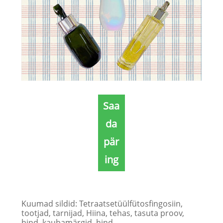
Saa
da
pär
ing
Kuumad sildid: Tetraatsetüülfütosfingosiin,
tootjad, tarnijad, Hiina, tehas, tasuta proov,
hind, kaubamärgid, hind