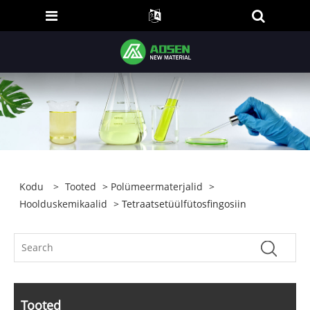
Kodu
>
Tooted
>
Polümeermaterjalid
>
Hoolduskemikaalid
> Tetraatsetüülfütosfingosiin
Tooted