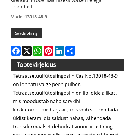
ühendust!
Mudel:13018-48-9
Saada päring
Facebook
X
WhatsApp
Pinterest
LinkedIn
Share
Tootekirjeldus
Tetraatsetüülfütosfingosiin Cas No.13018-48-9
on lõhnatu valge peen pulber.
Tetraatsetüülfütosfingosiin on lipiidide allikas,
mis moodustab naha sarvkihi
kokkutõmbumisbarjääri, mis võib suurendada
üldist keramiidisisaldust nahas, vähendada
transdermaalset dehüdratsioonikiirust ning