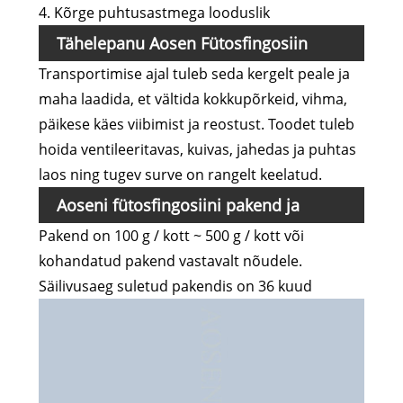
4. Kõrge puhtusastmega looduslik
Tähelepanu Aosen Fütosfingosiin
Transportimise ajal tuleb seda kergelt peale ja
ladustamiseks
maha laadida, et vältida kokkupõrkeid, vihma,
päikese käes viibimist ja reostust. Toodet tuleb
hoida ventileeritavas, kuivas, jahedas ja puhtas
laos ning tugev surve on rangelt keelatud.
Aoseni fütosfingosiini pakend ja
Pakend on 100 g / kott ~ 500 g / kott või
säilivusaeg
kohandatud pakend vastavalt nõudele.
Säilivusaeg suletud pakendis on 36 kuud